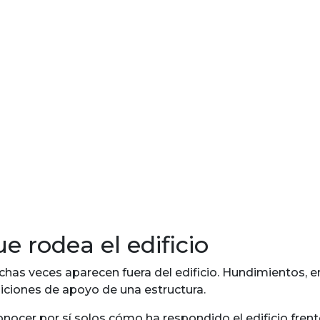
e rodea el edificio
as veces aparecen fuera del edificio. Hundimientos, ero
iciones de apoyo de una estructura.
nocer por sí solos cómo ha respondido el edificio frent