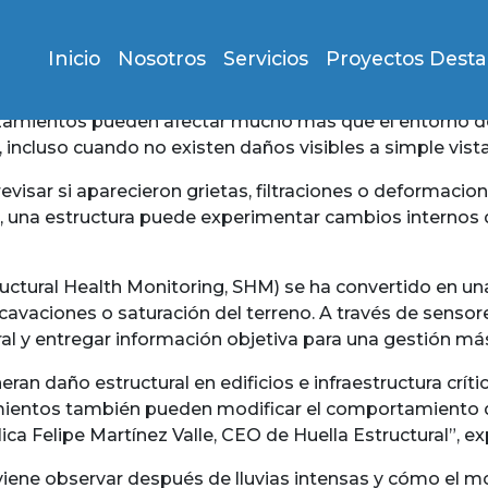
Inicio
Nosotros
Servicios
Proyectos Dest
slizamientos pueden afectar mucho más que el entorno 
, incluso cuando no existen daños visibles a simple vista
isar si aparecieron grietas, filtraciones o deformacio
s, una estructura puede experimentar cambios internos
Structural Health Monitoring, SHM) se ha convertido en 
cavaciones o saturación del terreno. A través de sensor
y entregar información objetiva para una gestión más s
n daño estructural en edificios e infraestructura crítica.
zamientos también pueden modificar el comportamiento d
a Felipe Martínez Valle, CEO de Huella Estructural”, ex
ene observar después de lluvias intensas y cómo el mon