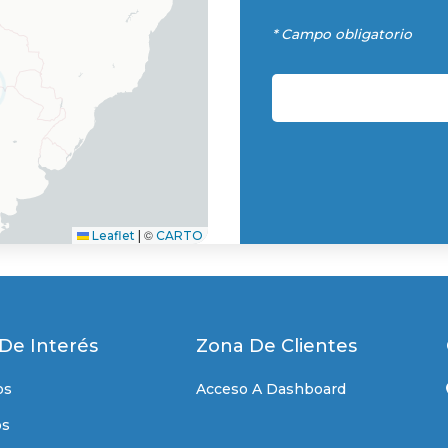
* Campo obligatorio
©
Leaflet
|
CARTO
 De Interés
Zona De Clientes
os
Acceso A Dashboard
os