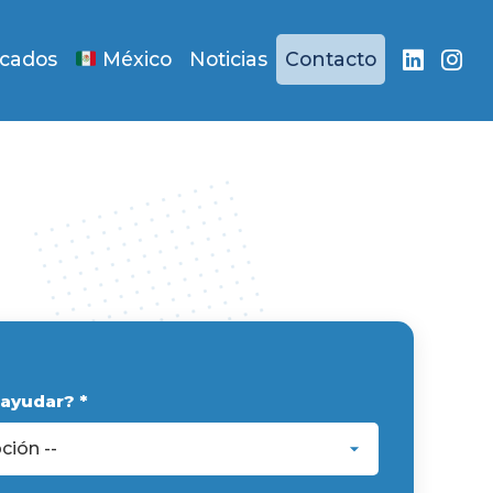
acados
México
Noticias
Contacto
ayudar? *