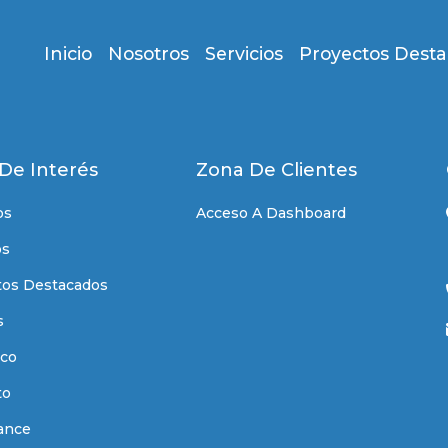
Inicio
Nosotros
Servicios
Proyectos Dest
 De Interés
Zona De Clientes
os
Acceso A Dashboard
os
tos Destacados
s
co
to
ance