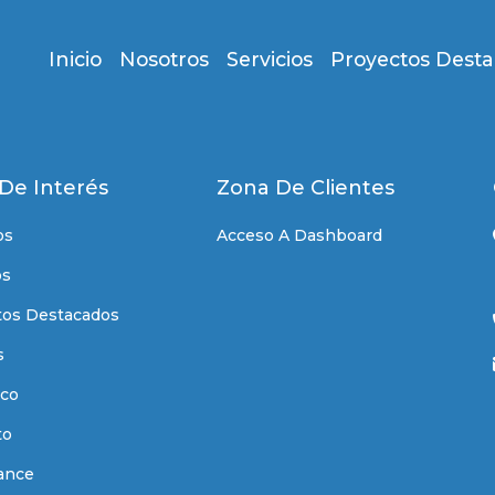
Inicio
Nosotros
Servicios
Proyectos Dest
 De Interés
Zona De Clientes
os
Acceso A Dashboard
os
tos Destacados
s
co
to
ance